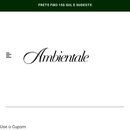
Ir
de
FRETE FIXO 15$ SUL E SUDESTE
para
Resina
o
Dourada
conteúdo
26,5cm
quantidade
Use o Cupom