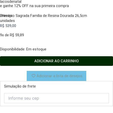
lacosdenatal
e ganhe 12% OFF na sua primeira compra
últimas
Presépio Sagrada Família de Resina Dourada 26,5cm
unidades
R$
539,00
9x de
R$
59,89
Presépio
Disponibilidade:
Em estoque
Sagrada
Família
ADICIONAR AO CARRINHO
de
Resina
Dourada
Adicionar a lista de desejos
26,5cm
quantidade
Simulação de frete