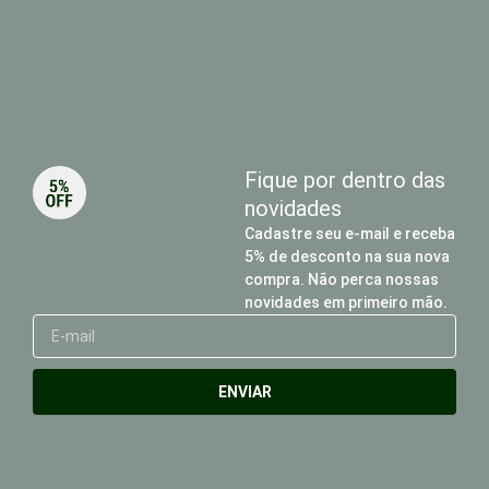
Fique por dentro das
novidades
Cadastre seu e-mail e receba
5% de desconto na sua nova
compra. Não perca nossas
novidades em primeiro mão.
E-
mail
ENVIAR