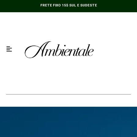
Ir
FRETE FIXO 15$ SUL E SUDESTE
para
o
conteúdo