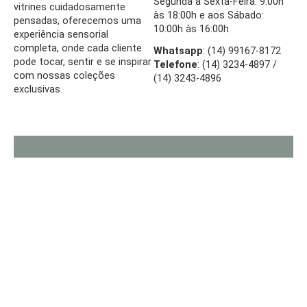
Segunda à Sexta-Feira: 9:00h
vitrines cuidadosamente
às 18:00h e aos Sábado:
pensadas, oferecemos uma
10:00h às 16:00h
experiência sensorial
completa, onde cada cliente
Whatsapp
: (14) 99167-8172
pode tocar, sentir e se inspirar
Telefone
: (14) 3234-4897 /
com nossas coleções
(14) 3243-4896
exclusivas.
Hoje, levamos nossa expertise de três décadas
para o mundo digital. Nossa loja online é uma
extensão natural da experiência que oferecemos
em nossa loja física – a mesma curadoria
especial, o mesmo cuidado na apresentação e o
mesmo compromisso com a qualidade que nos
acompanha há 30 anos.