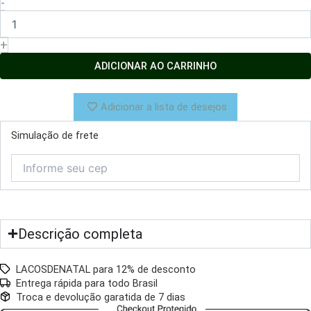
-
Pelúcia
Sentada
27cm
+
quantidade
ADICIONAR AO CARRINHO
Adicionar a lista de desejos
Simulação de frete
Descrição completa
LACOSDENATAL para 12% de desconto
Entrega rápida para todo Brasil
Troca e devolução garatida de 7 dias