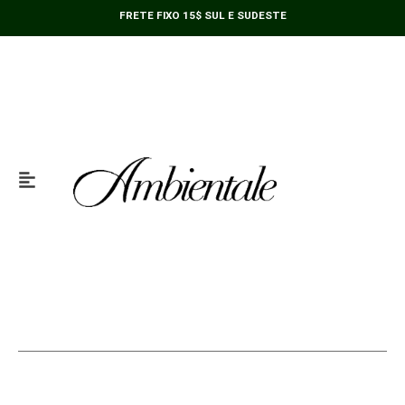
quantidade
Ir
FRETE FIXO 15$ SUL E SUDESTE
para
o
conteúdo