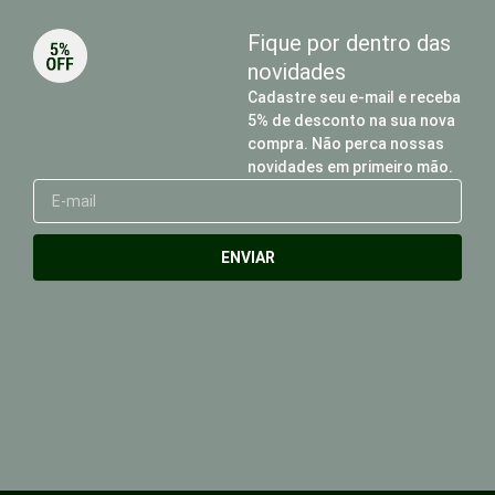
Fique por dentro das
novidades
Cadastre seu e-mail e receba
5% de desconto na sua nova
compra. Não perca nossas
novidades em primeiro mão.
E-
mail
ENVIAR