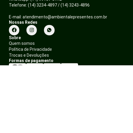
Telefone: (14) 3234-4897 / (14) 3243-4896
E-mail: atendimento@ambientalepresentes.com.br
Nossas Redes
F
I
a
n
c
s
Sobre
e
t
Quem somos
b
a
Política de Privacidade
o
g
o
r
Trocas e Devoluções
k
a
Formas de pagamento
m
Minha Conta
Login
Cadastra-se
Meus pedidos
Site Seguro