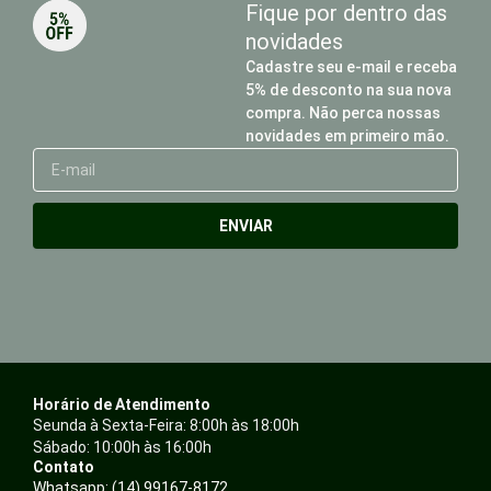
Fique por dentro das
novidades
Cadastre seu e-mail e receba
5% de desconto na sua nova
compra. Não perca nossas
novidades em primeiro mão.
E-
mail
ENVIAR
Horário de Atendimento
Seunda à Sexta-Feira: 8:00h às 18:00h
Sábado: 10:00h às 16:00h
Contato
Whatsapp: (14) 99167-8172