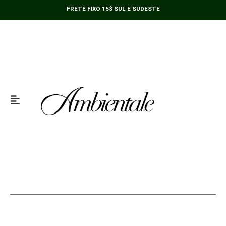
Ir
FRETE FIXO 15$ SUL E SUDESTE
para
o
conteúdo