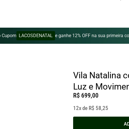
LACOSDENATAL
o Cupom
e ganhe 12% OFF na sua primeira c
Vila Natalina 
Luz e Movime
R$
699,00
12x de
R$
58,25
Vila
A
Natalina