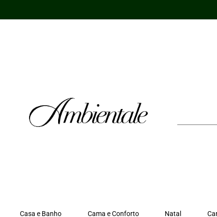
Ir
para
o
conteúdo
Casa e Banho
Cama e Conforto
Natal
Ca