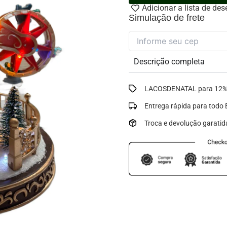
com
Adicionar a lista de des
Roda
Simulação de frete
Gigante
Dupla,
Luz
e
Descrição completa
Movimento
quantidade
LACOSDENATAL para 12% 
Entrega rápida para todo B
Troca e devolução garatid