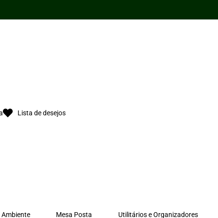
Gigante
Dupla,
Luz
e
Movimento
quantidade
a
Lista de desejos
 Ambiente
Mesa Posta
Utilitários e Organizadores