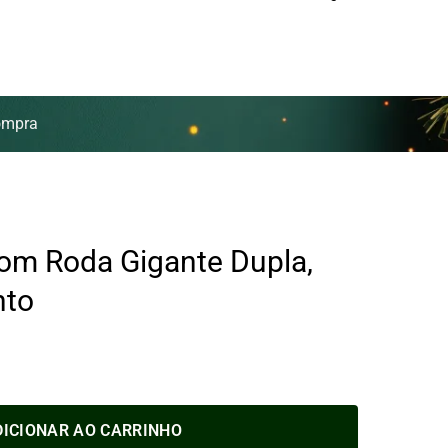
ompra
com Roda Gigante Dupla,
nto
DICIONAR AO CARRINHO