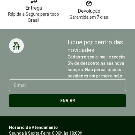
Entrega
Devolução
Rápida e Segura para todo
Garantida em 7 dias
Brasil
Fique por dentro das
novidades
Cadastre seu e-mail e receba
5% de desconto na sua nova
compra. Não perca nossas
novidades em primeiro mão.
E-
mail
ENVIAR
Horário de Atendimento
Seunda à Sexta-Feira: 8:00h às 18:00h