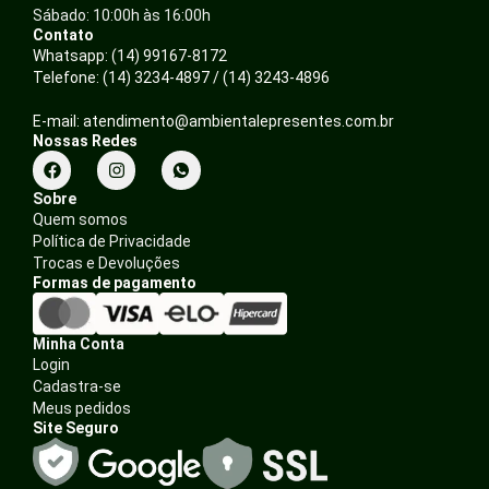
Sábado: 10:00h às 16:00h
Contato
Whatsapp: (14) 99167-8172
Telefone: (14) 3234-4897 / (14) 3243-4896
E-mail: atendimento@ambientalepresentes.com.br
Nossas Redes
F
I
a
n
c
s
Sobre
e
t
Quem somos
b
a
Política de Privacidade
o
g
o
r
Trocas e Devoluções
k
a
Formas de pagamento
m
Minha Conta
Login
Cadastra-se
Meus pedidos
Site Seguro