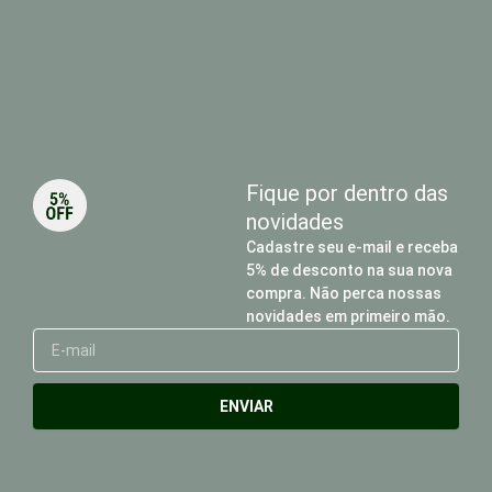
Fique por dentro das
novidades
Cadastre seu e-mail e receba
5% de desconto na sua nova
compra. Não perca nossas
novidades em primeiro mão.
E-
mail
ENVIAR