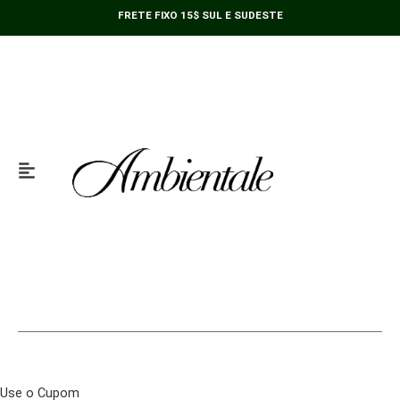
Ir
FRETE FIXO 15$ SUL E SUDESTE
para
o
conteúdo
Use o Cupom