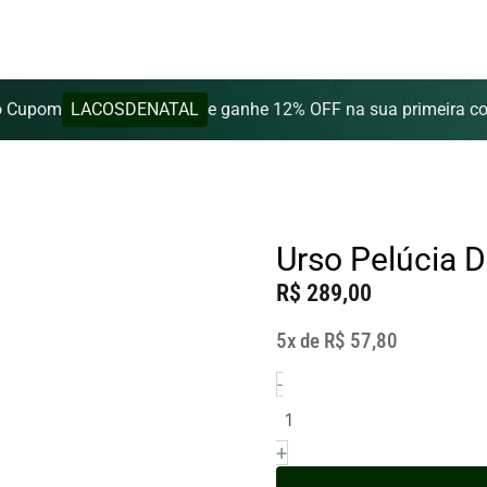
LACOSDENATAL
o Cupom
e ganhe 12% OFF na sua primeira c
Urso Pelúcia 
R$
289,00
5x de
R$
57,80
-
Urso
Pelúcia
Decorativo
Sentado
+
40cm