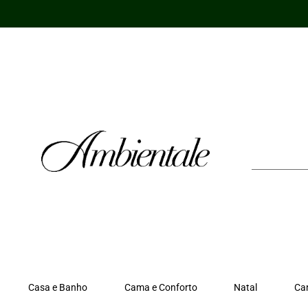
Ir
para
o
conteúdo
Casa e Banho
Cama e Conforto
Natal
Ca