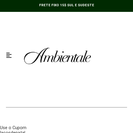
Ir
FRETE FIXO 15$ SUL E SUDESTE
para
o
conteúdo
Use o Cupom
lacosdenatal