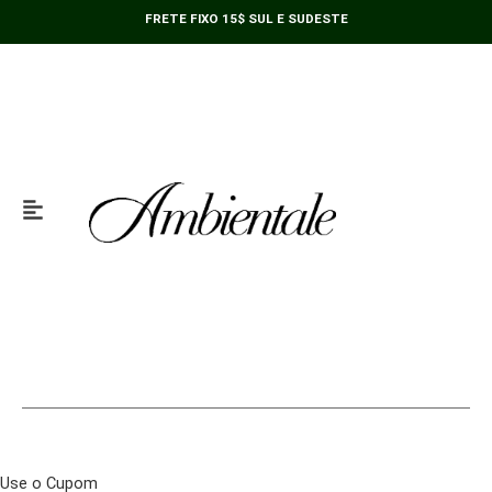
Ir
FRETE FIXO 15$ SUL E SUDESTE
para
o
conteúdo
Use o Cupom