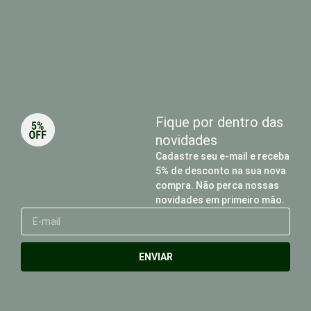
Fique por dentro das
novidades
Cadastre seu e-mail e receba
5% de desconto na sua nova
compra. Não perca nossas
novidades em primeiro mão.
E-
mail
ENVIAR