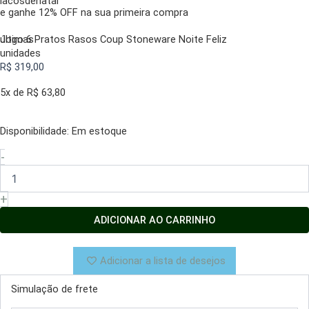
lacosdenatal
e ganhe 12% OFF na sua primeira compra
últimas
Jogo 6 Pratos Rasos Coup Stoneware Noite Feliz
unidades
R$
319,00
5x de
R$
63,80
Disponibilidade:
Jogo
Em estoque
6
-
Pratos
Rasos
Coup
+
Stoneware
Noite
ADICIONAR AO CARRINHO
Feliz
quantidade
Adicionar a lista de desejos
Simulação de frete