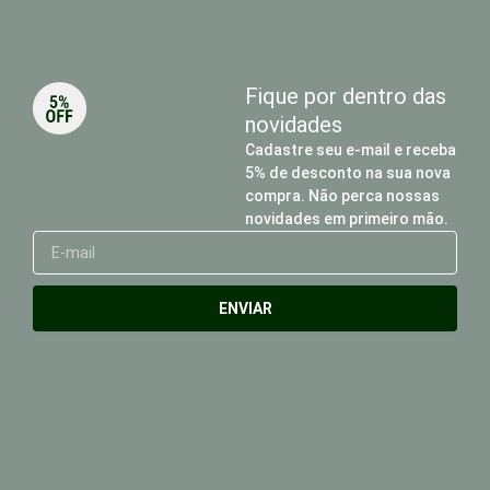
Fique por dentro das
novidades
Cadastre seu e-mail e receba
5% de desconto na sua nova
compra. Não perca nossas
novidades em primeiro mão.
E-
mail
ENVIAR