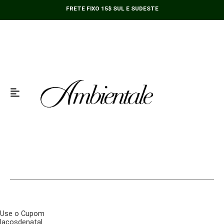
Ir
FRETE FIXO 15$ SUL E SUDESTE
para
o
conteúdo
Use o Cupom
lacosdenatal