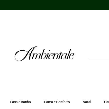
Ir
para
o
conteúdo
Casa e Banho
Cama e Conforto
Natal
Ca