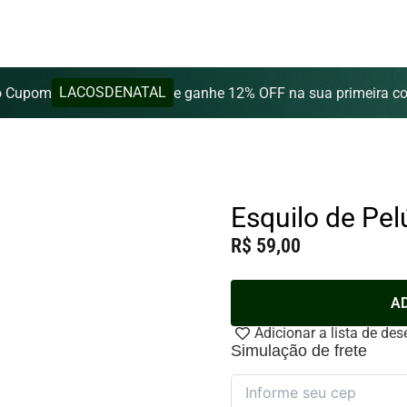
LACOSDENATAL
o Cupom
e ganhe 12% OFF na sua primeira c
Esquilo de Pel
R$
59,00
Esquilo
A
de
Pelúcia
Adicionar a lista de des
Natural
Simulação de frete
15cm
quantidade