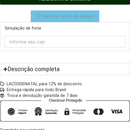
Rosa
27cm
quantidade
Adicionar a lista de desejos
Simulação de frete
Descrição completa
LACOSDENATAL para 12% de desconto
Entrega rápida para todo Brasil
Troca e devolução garatida de 7 dias
Complete seu conjunto