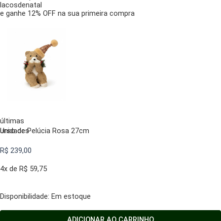
lacosdenatal
e ganhe 12% OFF na sua primeira compra
últimas
unidades
Urso de Pelúcia Rosa 27cm
R$
239,00
4x de
R$
59,75
Urso
Disponibilidade:
Em estoque
de
Pelúcia
ADICIONAR AO CARRINHO