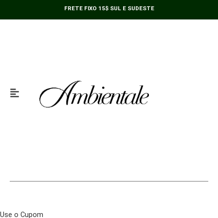
Ir
Rosa
FRETE FIXO 15$ SUL E SUDESTE
para
27cm
o
quantidade
conteúdo
Use o Cupom