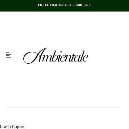
Ir
FRETE FIXO 15$ SUL E SUDESTE
para
o
conteúdo
Use o Cupom