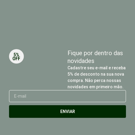
Fique por dentro das
novidades
Cadastre seu e-mail e receba
5% de desconto na sua nova
compra. Não perca nossas
novidades em primeiro mão.
E-
mail
ENVIAR