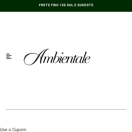
Ir
FRETE FIXO 15$ SUL E SUDESTE
para
o
conteúdo
Use o Cupom