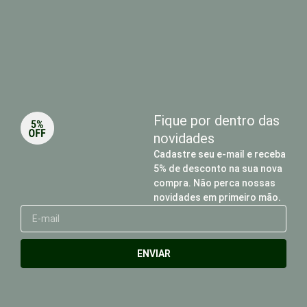
Fique por dentro das
novidades
Cadastre seu e-mail e receba
5% de desconto na sua nova
compra. Não perca nossas
novidades em primeiro mão.
E-
mail
ENVIAR