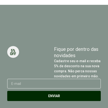
Fique por dentro das
novidades
Cadastre seu e-mail e receba
5% de desconto na sua nova
compra. Não perca nossas
novidades em primeiro mão.
E-
mail
ENVIAR