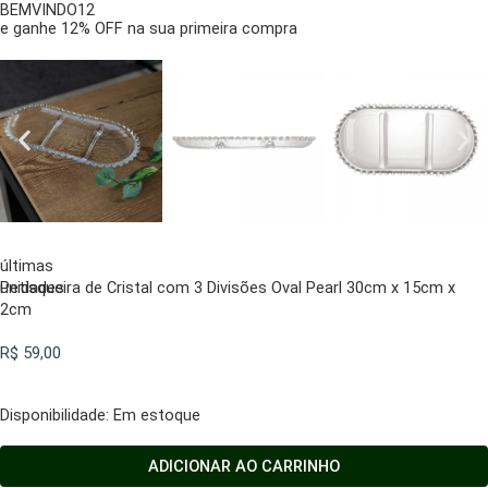
BEMVINDO12
e ganhe 12% OFF na sua primeira compra
últimas
unidades
Petisqueira de Cristal com 3 Divisões Oval Pearl 30cm x 15cm x
2cm
R$
59,00
Petisqueira
Disponibilidade:
Em estoque
de
Cristal
ADICIONAR AO CARRINHO
com