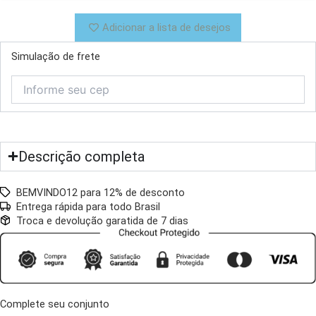
3
Divisões
Adicionar a lista de desejos
Oval
Pearl
Simulação de frete
30cm
x
15cm
x
2cm
quantidade
Descrição completa
BEMVINDO12 para 12% de desconto
Entrega rápida para todo Brasil
Troca e devolução garatida de 7 dias
Complete seu conjunto