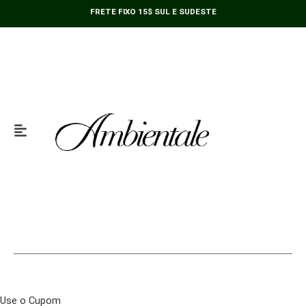
Ir
com
FRETE FIXO 15$ SUL E SUDESTE
para
3
o
Divisões
conteúdo
Oval
Pearl
30cm
x
15cm
x
2cm
quantidade
Use o Cupom