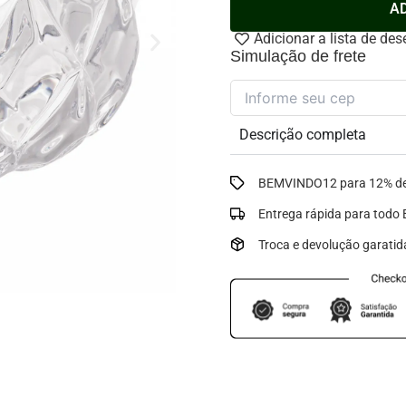
11cm
A
x
Adicionar a lista de des
5,5cm
Simulação de frete
quantidade
Descrição completa
BEMVINDO12 para 12% de
Entrega rápida para todo B
Troca e devolução garatid