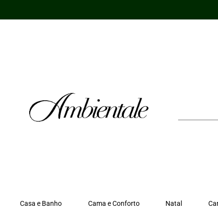
Ir
para
o
conteúdo
Casa e Banho
Cama e Conforto
Natal
Ca