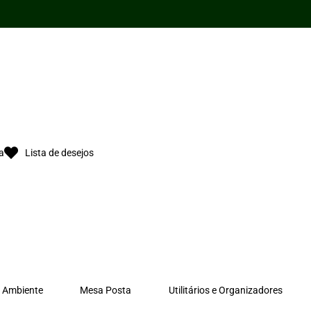
11cm
x
5,5cm
quantidade
a
Lista de desejos
 Ambiente
Mesa Posta
Utilitários e Organizadores