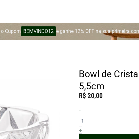
BEMVINDO12
 o Cupom
e ganhe 12% OFF na sua primeira co
Bowl de Crist
5,5cm
R$
20,00
-
Bowl
de
Cristal
Deli
+
Diamond