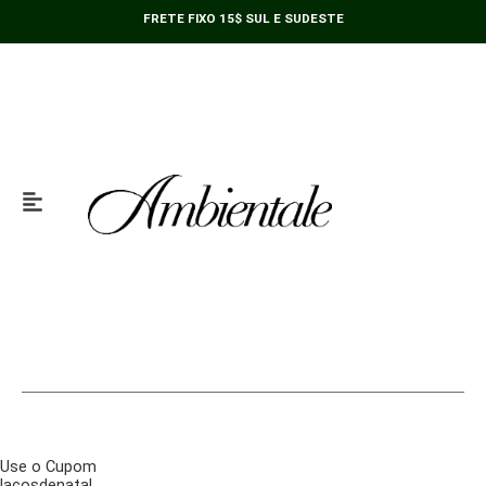
Ir
FRETE FIXO 15$ SUL E SUDESTE
para
o
conteúdo
Use o Cupom
lacosdenatal