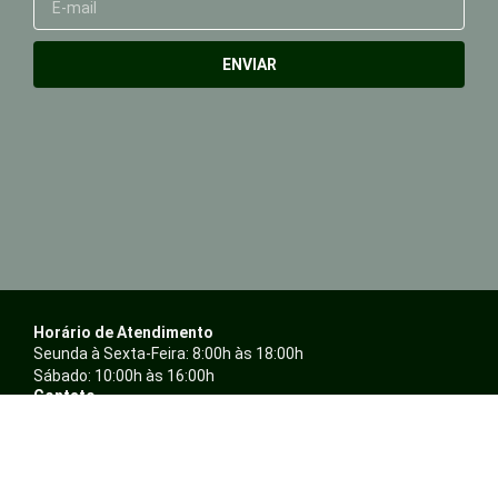
mail
ENVIAR
Horário de Atendimento
Seunda à Sexta-Feira: 8:00h às 18:00h
Sábado: 10:00h às 16:00h
Contato
Whatsapp: (14) 99167-8172
Telefone: (14) 3234-4897 / (14) 3243-4896
E-mail: atendimento@ambientalepresentes.com.br