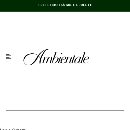
Ir
FRETE FIXO 15$ SUL E SUDESTE
para
o
conteúdo