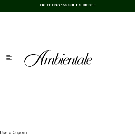
Ir
FRETE FIXO 15$ SUL E SUDESTE
para
o
conteúdo
Use o Cupom