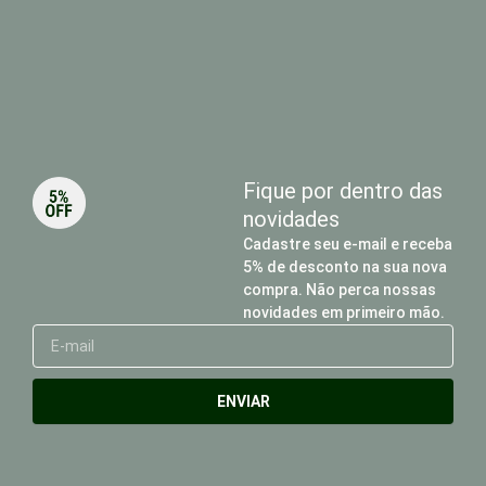
Fique por dentro das
novidades
Cadastre seu e-mail e receba
5% de desconto na sua nova
compra. Não perca nossas
novidades em primeiro mão.
E-
mail
ENVIAR