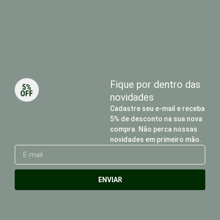
Fique por dentro das
novidades
Cadastre seu e-mail e receba
5% de desconto na sua nova
compra. Não perca nossas
novidades em primeiro mão.
E-
mail
ENVIAR