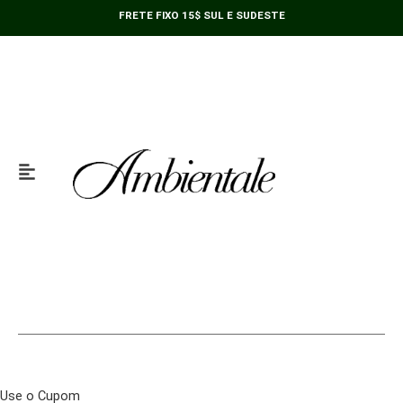
Ir
FRETE FIXO 15$ SUL E SUDESTE
para
o
conteúdo
Use o Cupom