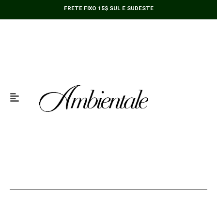
Ir
FRETE FIXO 15$ SUL E SUDESTE
para
o
conteúdo