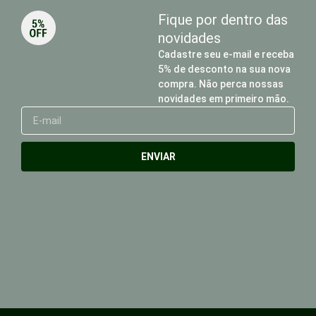
Fique por dentro das
novidades
Cadastre seu e-mail e receba
5% de desconto na sua nova
compra. Não perca nossas
novidades em primeiro mão.
E-
mail
ENVIAR