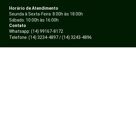
Horário de Atendimento
Seunda à Sexta-Feira: 8:00h às 18:00h
Sábado: 10:00h às 16:00h
Contato
Whatsapp: (14) 99167-8172
Telefone: (14) 3234-4897 / (14) 3243-4896
E-mail: atendimento@ambientalepresentes.com.br
Nossas Redes
F
I
a
n
c
s
Sobre
e
t
Quem somos
b
a
Política de Privacidade
o
g
o
r
Trocas e Devoluções
k
a
Formas de pagamento
m
Minha Conta
Login
Cadastra-se
Meus pedidos
Site Seguro