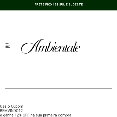
Ir
FRETE FIXO 15$ SUL E SUDESTE
para
o
conteúdo
Use o Cupom
BEMVINDO12
e ganhe 12% OFF na sua primeira compra