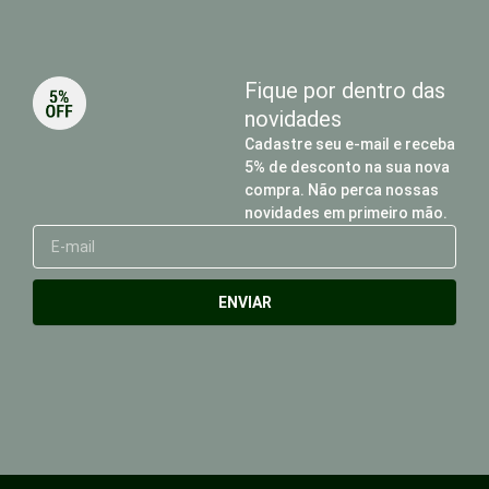
Fique por dentro das
novidades
Cadastre seu e-mail e receba
5% de desconto na sua nova
compra. Não perca nossas
novidades em primeiro mão.
E-
mail
ENVIAR