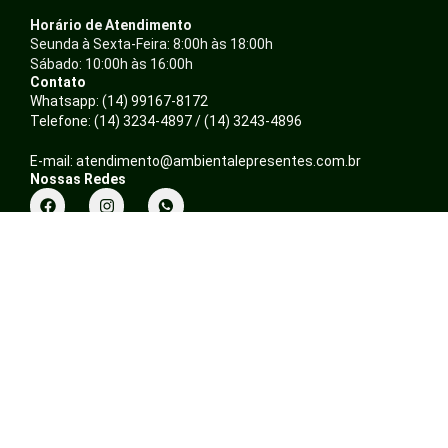
Horário de Atendimento
Seunda à Sexta-Feira: 8:00h às 18:00h
Sábado: 10:00h às 16:00h
Contato
Whatsapp: (14) 99167-8172
Telefone: (14) 3234-4897 / (14) 3243-4896
E-mail: atendimento@ambientalepresentes.com.br
Nossas Redes
F
I
a
n
c
s
Sobre
e
t
Quem somos
b
a
Política de Privacidade
o
g
o
r
Trocas e Devoluções
k
a
Formas de pagamento
m
Minha Conta
Login
Cadastra-se
Meus pedidos
Site Seguro