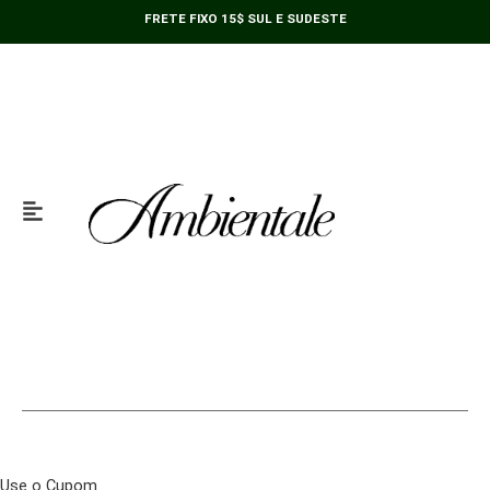
Ir
FRETE FIXO 15$ SUL E SUDESTE
para
o
conteúdo
Use o Cupom