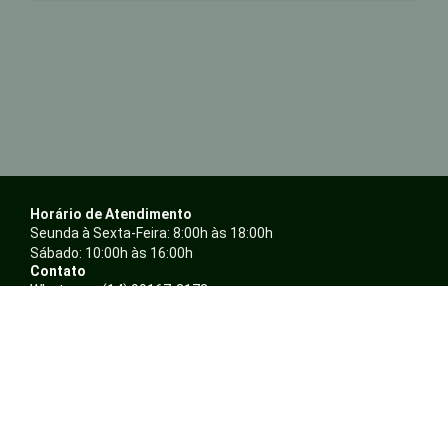
Horário de Atendimento
Seunda à Sexta-Feira: 8:00h às 18:00h
Sábado: 10:00h às 16:00h
Contato
Whatsapp: (14) 99167-8172
Telefone: (14) 3234-4897 / (14) 3243-4896
E-mail: atendimento@ambientalepresentes.com.br
Nossas Redes
F
I
a
n
c
s
Sobre
e
t
Quem somos
b
a