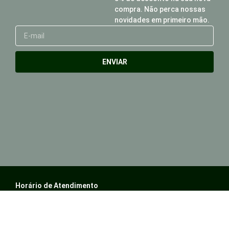
compra. Não perca nossas
novidades em primeiro mão.
E-
mail
ENVIAR
Horário de Atendimento
Seunda à Sexta-Feira: 8:00h às 18:00h
Sábado: 10:00h às 16:00h
Contato
Whatsapp: (14) 99167-8172