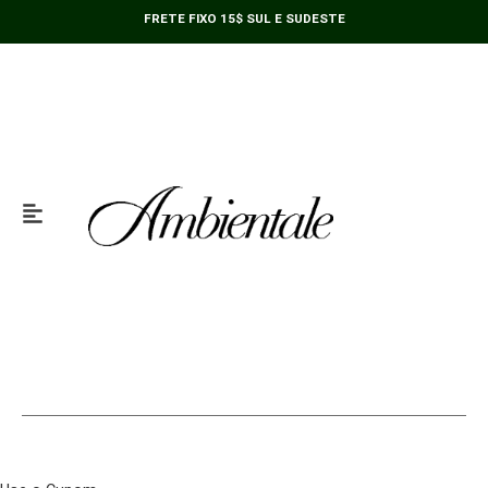
300ml
Ir
FRETE FIXO 15$ SUL E SUDESTE
quantidade
para
o
conteúdo