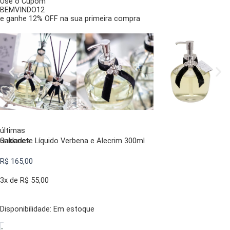
Use o Cupom
BEMVINDO12
e ganhe 12% OFF na sua primeira compra
últimas
unidades
Sabonete Líquido Verbena e Alecrim 300ml
R$
165,00
3x de
R$
55,00
Disponibilidade:
Sabonete
Em estoque
Líquido
-
Verbena