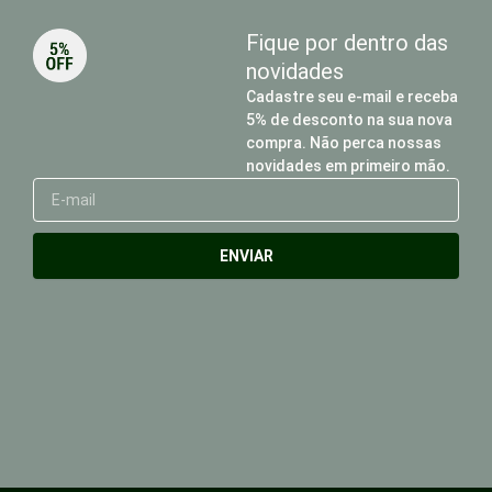
Fique por dentro das
novidades
Cadastre seu e-mail e receba
5% de desconto na sua nova
compra. Não perca nossas
novidades em primeiro mão.
E-
mail
ENVIAR