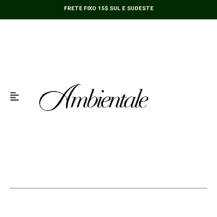
27cm
Ir
FRETE FIXO 15$ SUL E SUDESTE
quantidade
para
o
conteúdo