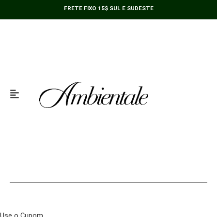
Ir
FRETE FIXO 15$ SUL E SUDESTE
para
o
conteúdo
Use o Cupom