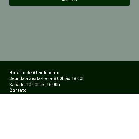
Horário de Atendimento
Seunda à Sexta-Feira: 8:00h às 18:00h
Sábado: 10:00h às 16:00h
Contato
Whatsapp: (14) 99167-8172
Telefone: (14) 3234-4897 / (14) 3243-4896
E-mail: atendimento@ambientalepresentes.com.br
Nossas Redes
F
I
a
n
c
s
Sobre