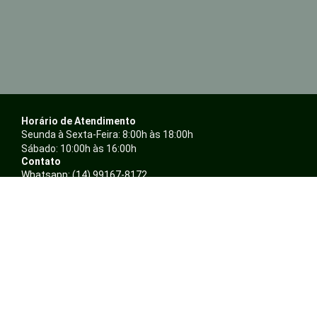
Horário de Atendimento
Seunda à Sexta-Feira: 8:00h às 18:00h
Sábado: 10:00h às 16:00h
Contato
Whatsapp: (14) 99167-8172
Telefone: (14) 3234-4897 / (14) 3243-4896
E-mail: atendimento@ambientalepresentes.com.br
Nossas Redes
F
I
a
n
c
s
Sobre
e
t
Quem somos
b
a
Política de Privacidade
o
g
o
r
Trocas e Devoluções