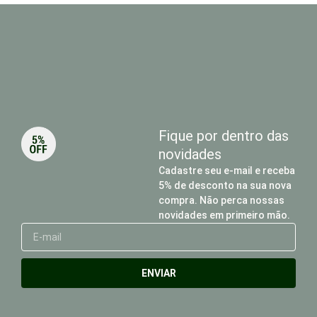
Fique por dentro das
novidades
Cadastre seu e-mail e receba
5% de desconto na sua nova
compra. Não perca nossas
novidades em primeiro mão.
E-
mail
ENVIAR