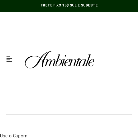
Ir
FRETE FIXO 15$ SUL E SUDESTE
para
o
conteúdo
Use o Cupom