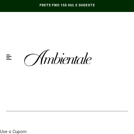
Ir
FRETE FIXO 15$ SUL E SUDESTE
para
o
conteúdo
Use o Cupom