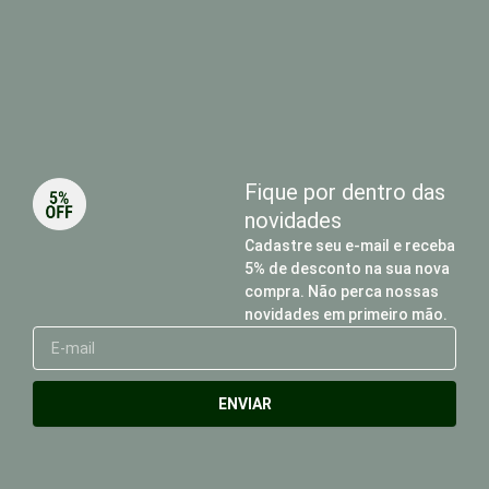
Fique por dentro das
novidades
Cadastre seu e-mail e receba
5% de desconto na sua nova
compra. Não perca nossas
novidades em primeiro mão.
E-
mail
ENVIAR