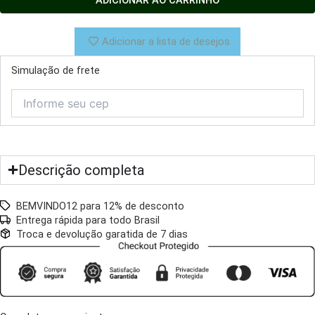
Linho
Trançado
Pequeno
Adicionar a lista de desejos
38cm
quantidade
Simulação de frete
Descrição completa
BEMVINDO12 para 12% de desconto
Entrega rápida para todo Brasil
Troca e devolução garatida de 7 dias