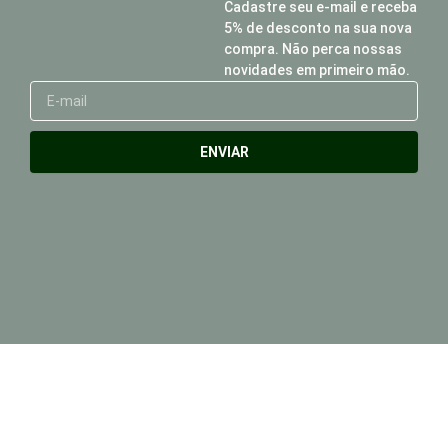
Cadastre seu e-mail e receba
5% de desconto na sua nova
compra. Não perca nossas
novidades em primeiro mão.
E-
mail
ENVIAR
Horário de Atendimento
Seunda à Sexta-Feira: 8:00h às 18:00h