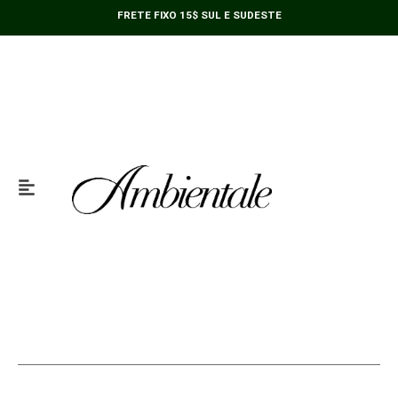
Ir
Linho
FRETE FIXO 15$ SUL E SUDESTE
para
Trançado
o
Pequeno
conteúdo
38cm
quantidade