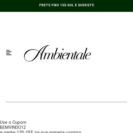
Ir
FRETE FIXO 15$ SUL E SUDESTE
para
o
conteúdo
Use o Cupom
BEMVINDO12
e ganhe 12% OFF na sua primeira compra