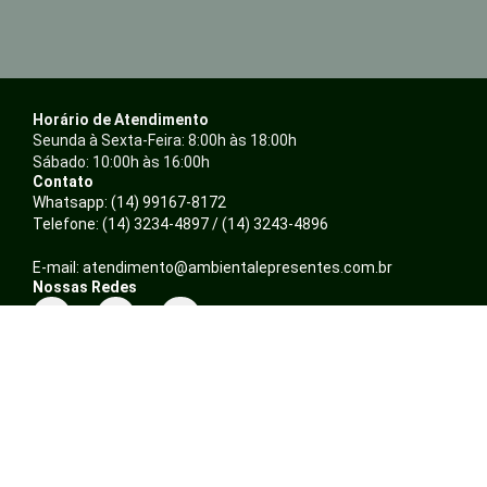
Horário de Atendimento
Seunda à Sexta-Feira: 8:00h às 18:00h
Sábado: 10:00h às 16:00h
Contato
Whatsapp: (14) 99167-8172
Telefone: (14) 3234-4897 / (14) 3243-4896
E-mail: atendimento@ambientalepresentes.com.br
Nossas Redes
F
I
a
n
c
s
Sobre
e
t
Quem somos
b
a
Política de Privacidade
o
g
o
r
Trocas e Devoluções
k
a
Formas de pagamento
m