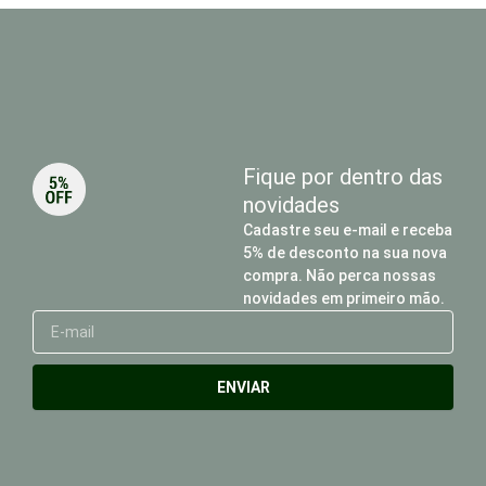
Fique por dentro das
novidades
Cadastre seu e-mail e receba
5% de desconto na sua nova
compra. Não perca nossas
novidades em primeiro mão.
E-
mail
ENVIAR