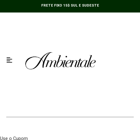
Ir
FRETE FIXO 15$ SUL E SUDESTE
para
o
conteúdo
Use o Cupom