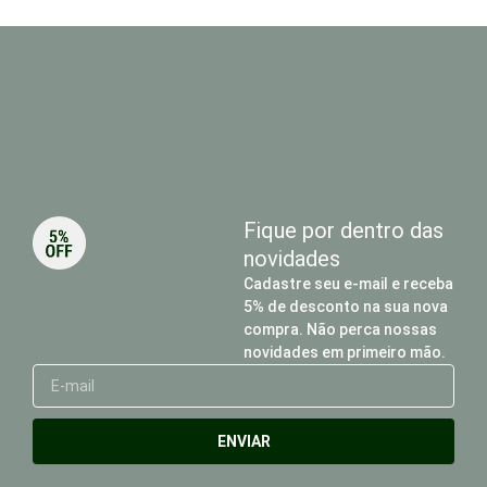
Fique por dentro das
novidades
Cadastre seu e-mail e receba
5% de desconto na sua nova
compra. Não perca nossas
novidades em primeiro mão.
E-
mail
ENVIAR