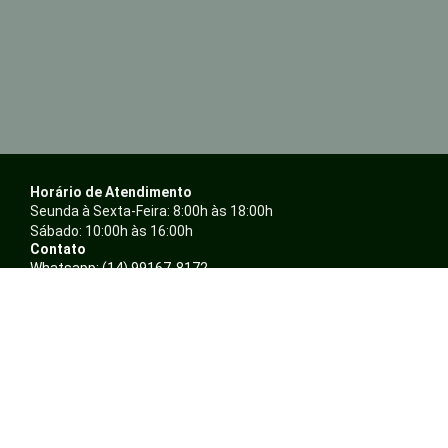
Horário de Atendimento
Seunda à Sexta-Feira: 8:00h às 18:00h
Sábado: 10:00h às 16:00h
Contato
Whatsapp: (14) 99167-8172
Telefone: (14) 3234-4897 / (14) 3243-4896
E-mail: atendimento@ambientalepresentes.com.br
Nossas Redes
F
I
a
n
c
s
Sobre
e
t
Quem somos
b
a
Política de Privacidade
o
g