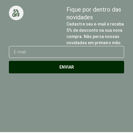
Fique por dentro das
novidades
Cadastre seu e-mail e receba
5% de desconto na sua nova
compra. Não perca nossas
novidades em primeiro mão.
E-
mail
ENVIAR