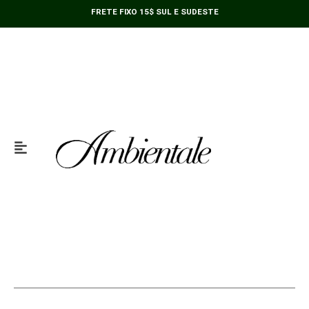
Ir
FRETE FIXO 15$ SUL E SUDESTE
para
o
conteúdo