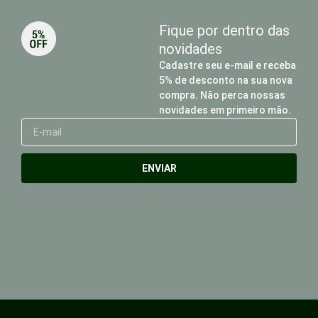
Fique por dentro das
novidades
Cadastre seu e-mail e receba
5% de desconto na sua nova
compra. Não perca nossas
novidades em primeiro mão.
E-
mail
ENVIAR