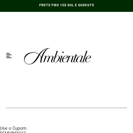
Ir
FRETE FIXO 15$ SUL E SUDESTE
para
o
conteúdo
Use o Cupom