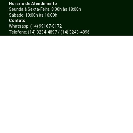
Horário de Atendimento
Seunda à Sexta-Feira: 8:00h às 18:00h
Sábado: 10:00h às 16:00h
Contato
Whatsapp: (14) 99167-8172
Telefone: (14) 3234-4897 / (14) 3243-4896
E-mail: atendimento@ambientalepresentes.com.br
Nossas Redes
F
I
a
n
c
s
Sobre
e
t
Quem somos
b
a
Política de Privacidade
o
g
o
r
Trocas e Devoluções
k
a
Formas de pagamento
m
Minha Conta
Login
Cadastra-se
Meus pedidos
Site Seguro