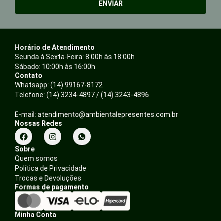
ENVIAR
Horário de Atendimento
Seunda à Sexta-Feira: 8:00h às 18:00h
Sábado: 10:00h às 16:00h
Contato
Whatsapp: (14) 99167-8172
Telefone: (14) 3234-4897 / (14) 3243-4896
E-mail: atendimento@ambientalepresentes.com.br
Nossas Redes
F
I
a
n
c
s
Sobre
e
t
Quem somos
b
a
Política de Privacidade
o
g
o
r
Trocas e Devoluções
k
a
Formas de pagamento
m
Minha Conta