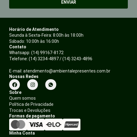
ENVIAR
Horário de Atendimento
Seunda à Sexta-Feira: 8:00h às 18:00h
Sábado: 10:00h às 16:00h
Contato
Whatsapp: (14) 99167-8172
Telefone: (14) 3234-4897 / (14) 3243-4896
E-mail: atendimento@ambientalepresentes.com.br
Nossas Redes
F
I
a
n
c
s
Sobre
e
t
Quem somos
b
a
Política de Privacidade
o
g
o
r
Trocas e Devoluções
k
a
Formas de pagamento
m
Minha Conta