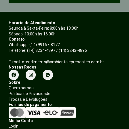
Horário de Atendimento
Seunda à Sexta-Feira: 8:00h às 18:00h
Sábado: 10:00h às 16:00h
Contato
Whatsapp: (14) 99167-8172
Telefone: (14) 3234-4897 / (14) 3243-4896
E-mail: atendimento@ambientalepresentes.com.br
Nossas Redes
F
I
a
n
c
s
Sobre
e
t
Quem somos
b
a
Política de Privacidade
o
g
o
r
Trocas e Devoluções
k
a
Formas de pagamento
m
Minha Conta
Login